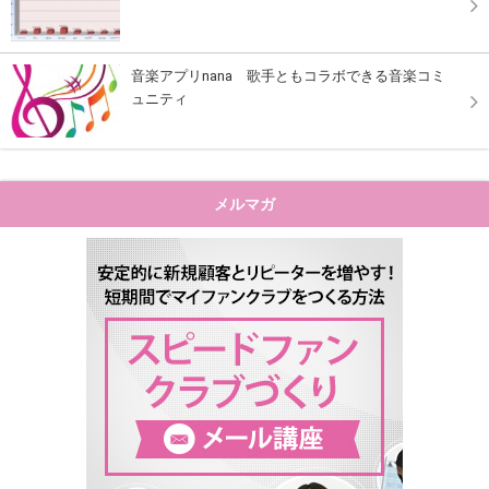
音楽アプリnana 歌手ともコラボできる音楽コミ
ュニティ
メルマガ
"安定的に