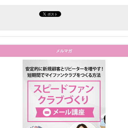
メルマガ
"安定的に